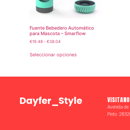
Fuente Bebedero Automático
para Mascota – Smarflow
€
19.48
-
€
38.04
Seleccionar opciones
Dayfer_Style
VISITANO
Avenida de 
Pinto 283