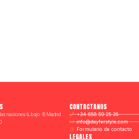
S
CONTACTANOS
+34 658 59 25 35
las naciones 6, bajo -B Madrid
info@dayferstyle.com
20
Formulario de contacto
LEGALES