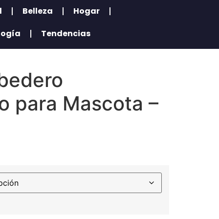
l
Belleza
Hogar
logía
Tendencias
bedero
o para Mascota –