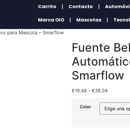
Carrito
Contacto
Automóvi
Marca OIO
Mascotas
Tecno
ico para Mascota – Smarflow
Fuente Be
Automátic
Smarflow
€
19.48
-
€
38.04
Color